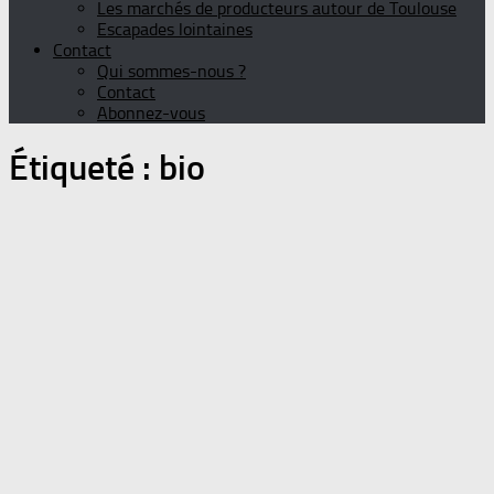
Les marchés de producteurs autour de Toulouse
Escapades lointaines
Contact
Qui sommes-nous ?
Contact
Abonnez-vous
Étiqueté :
bio