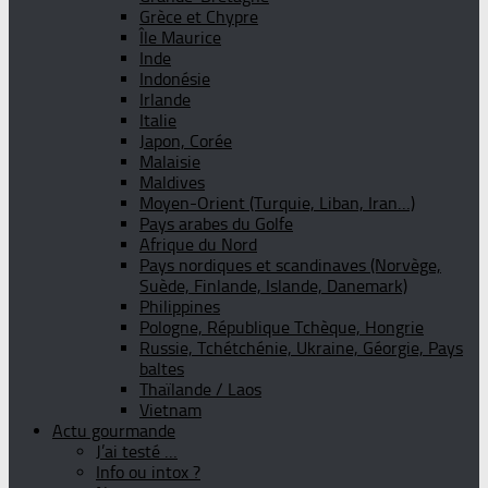
Grèce et Chypre
Île Maurice
Inde
Indonésie
Irlande
Italie
Japon, Corée
Malaisie
Maldives
Moyen-Orient (Turquie, Liban, Iran…)
Pays arabes du Golfe
Afrique du Nord
Pays nordiques et scandinaves (Norvège,
Suède, Finlande, Islande, Danemark)
Philippines
Pologne, République Tchèque, Hongrie
Russie, Tchétchénie, Ukraine, Géorgie, Pays
baltes
Thaïlande / Laos
Vietnam
Actu gourmande
J’ai testé …
Info ou intox ?