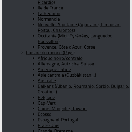
Picardie)
Ile de France
La Réunion
Normandie
Nouvelle-Aquitaine (Aquitaine, Limousin,
Poitou, Charentes)
Occitanie (Midi-Pyrénées, Languedoc
Roussillon)
Provence, Côte d’Azur, Corse
Cuisine du monde (Pays)
Afrique noire/centrale
Allemagne, Autriche, Suisse
Amérique Latine
Asie centrale (Ouzbékistan…)
Australie
Balkans (Albanie, Roumanie, Serbie, Bulgarie,
Croatie…)
Belgique
Cap-Vert
Chine, Mongolie, Taïwan
Ecosse
Espagne et Portugal
Etats-Unis
Grande-Bretagne