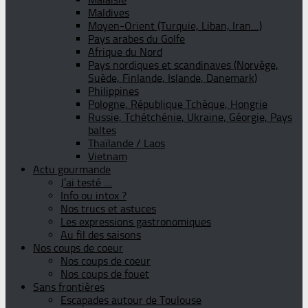
Maldives
Moyen-Orient (Turquie, Liban, Iran…)
Pays arabes du Golfe
Afrique du Nord
Pays nordiques et scandinaves (Norvège,
Suède, Finlande, Islande, Danemark)
Philippines
Pologne, République Tchèque, Hongrie
Russie, Tchétchénie, Ukraine, Géorgie, Pays
baltes
Thaïlande / Laos
Vietnam
Actu gourmande
J’ai testé …
Info ou intox ?
Nos trucs et astuces
Les expressions gastronomiques
Au fil des saisons
Nos coups de coeur
Nos coups de coeur
Nos coups de fouet
Sans frontières
Escapades autour de Toulouse