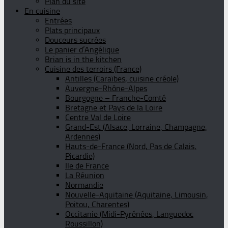
Plan du site
En cuisine
Entrées
Plats principaux
Douceurs sucrées
Le panier d’Angélique
Brian is in the kitchen
Cuisine des terroirs (France)
Antilles (Caraïbes, cuisine créole)
Auvergne-Rhône-Alpes
Bourgogne – Franche-Comté
Bretagne et Pays de la Loire
Centre Val de Loire
Grand-Est (Alsace, Lorraine, Champagne,
Ardennes)
Hauts-de-France (Nord, Pas de Calais,
Picardie)
Ile de France
La Réunion
Normandie
Nouvelle-Aquitaine (Aquitaine, Limousin,
Poitou, Charentes)
Occitanie (Midi-Pyrénées, Languedoc
Roussillon)