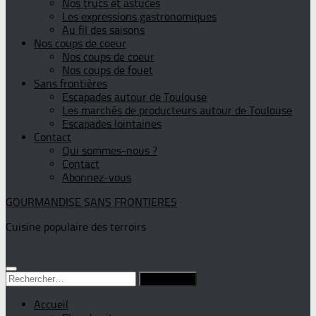
Nos trucs et astuces
Les expressions gastronomiques
Au fil des saisons
Nos coups de coeur
Nos coups de coeur
Nos coups de fouet
Sans frontières
Escapades autour de Toulouse
Les marchés de producteurs autour de Toulouse
Escapades lointaines
Contact
Qui sommes-nous ?
Contact
Abonnez-vous
GOURMANDISE SANS FRONTIERES
Cuisine populaire des terroirs
Rechercher :
Accueil