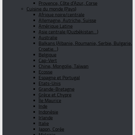
Provence, Côte d’Azur, Corse
Cuisine du monde (Pays)
Afrique noire/centrale
Allemagne, Autriche, Suisse
Amérique Latine
Asie centrale (Ouzbékistan…)
Australie
Balkans (Albanie, Roumanie, Serbie, Bulgarie,
Croatie…)
Belgique
Cap-Vert
Chine, Mongolie, Taïwan
Ecosse
Espagne et Portugal
Etats-Unis
Grande-Bretagne
Grèce et Chypre
Île Maurice
Inde
Indonésie
Irlande
Italie
Japon, Corée
Malaisie