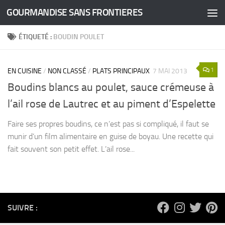
GOURMANDISE SANS FRONTIERES
Skip to content
ÉTIQUETÉ :
BOUDIN POULET
1
EN CUISINE
/
NON CLASSÉ
/
PLATS PRINCIPAUX
7 MAI 2013
Boudins blancs au poulet, sauce crémeuse à
l’ail rose de Lautrec et au piment d’Espelette
Faire ses propres boudins, ce n’est pas si compliqué, il faut se
munir d’un film alimentaire en guise de boyau. Une recette qui
fait souvent son petit effet. L’ail rose...
SUIVRE :