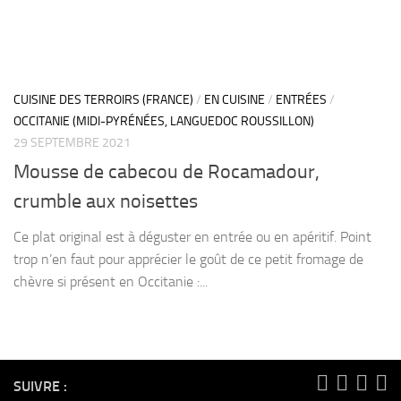
CUISINE DES TERROIRS (FRANCE)
/
EN CUISINE
/
ENTRÉES
/
OCCITANIE (MIDI-PYRÉNÉES, LANGUEDOC ROUSSILLON)
29 SEPTEMBRE 2021
Mousse de cabecou de Rocamadour,
crumble aux noisettes
Ce plat original est à déguster en entrée ou en apéritif. Point
trop n’en faut pour apprécier le goût de ce petit fromage de
chèvre si présent en Occitanie :...
SUIVRE :