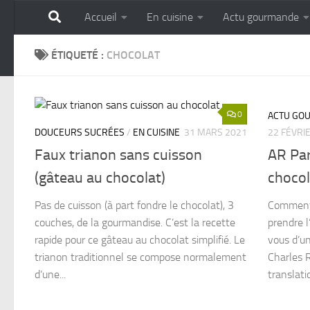
Accueil
En cuisine
Actu gourmande
Skip to content
GOURMANDISE SANS 
ÉTIQUETÉ :
CHOCOLAT
0
ACTU GO
DOUCEURS SUCRÉES
/
EN CUISINE
31 MARS 2021
22 FÉVRI
Faux trianon sans cuisson
AR Par
(gâteau au chocolat)
chocol
Pas de cuisson (à part fondre le chocolat), 3
Comment 
couches, de la gourmandise. C’est la recette
prendre l
rapide pour ce gâteau au chocolat simplifié. Le
vous d’un
trianon traditionnel se compose normalement
Charles 
d’une...
translati