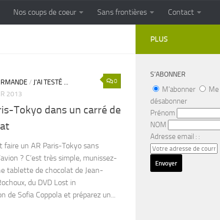
Nos coups de coeur
Sans frontières
Contact
FRONTIERES
Cuisine populaire des terroirs
PLUS
S’ABONNER
0
URMANDE
/
J'AI TESTÉ ...
M'abonner
Me
ER 2013
désabonner
is-Tokyo dans un carré de
Prénom
at
NOM
Adresse email : :
faire un AR Paris-Tokyo sans
’avion ? C’est très simple, munissez-
e tablette de chocolat de Jean-
Rochoux, du DVD Lost in
on de Sofia Coppola et préparez un...