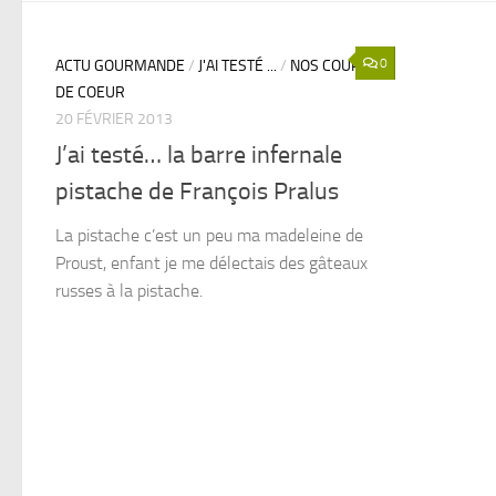
0
ACTU GOURMANDE
/
J'AI TESTÉ ...
/
NOS COUPS
DE COEUR
20 FÉVRIER 2013
J’ai testé… la barre infernale
pistache de François Pralus
La pistache c’est un peu ma madeleine de
Proust, enfant je me délectais des gâteaux
russes à la pistache.