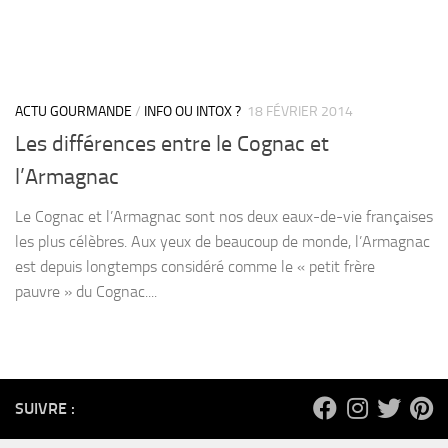
ACTU GOURMANDE
/
INFO OU INTOX ?
18 FÉVRIER 2014
Les différences entre le Cognac et
l’Armagnac
Le Cognac et l’Armagnac sont nos deux eaux-de-vie françaises
les plus célèbres. Aux yeux de beaucoup de monde, l’Armagnac
est depuis longtemps considéré comme le « petit frère
pauvre » du Cognac....
SUIVRE :