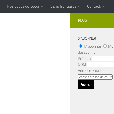
Nos coups de coeur
Sans frontières
Contact
FRONTIERES
Cuisine populaire des terroirs
PLUS
S’ABONNER
M'abonner
Me
désabonner
Prénom
NOM
Adresse email : :