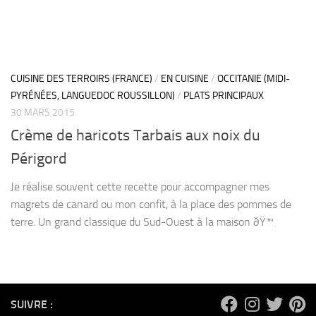
CUISINE DES TERROIRS (FRANCE)
/
EN CUISINE
/
OCCITANIE (MIDI-
PYRÉNÉES, LANGUEDOC ROUSSILLON)
/
PLATS PRINCIPAUX
30 MARS 2015
Crème de haricots Tarbais aux noix du
Périgord
Je réalise souvent cette recette pour accompagner mes
magrets de canard ou mon confit, à la place des pommes de
terre. Un grand classique du Sud-Ouest à la maison ðŸ™‚
SUIVRE :