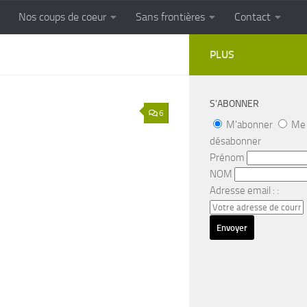
Nos coups de coeur
Sans frontières
Contact
FRONTIERES
Cuisine populaire des terroirs
PLUS
S’ABONNER
6
M'abonner
Me
désabonner
Prénom
NOM
Adresse email : :