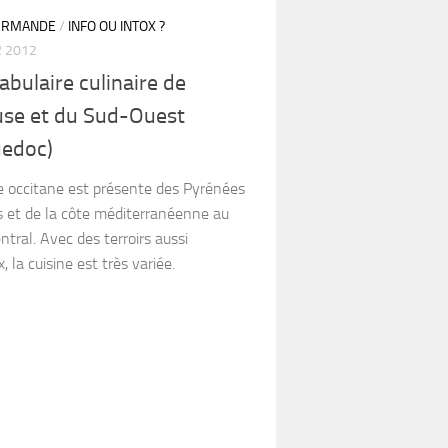
URMANDE
/
INFO OU INTOX ?
R 2012
abulaire culinaire de
use et du Sud-Ouest
uedoc)
ne occitane est présente des Pyrénées
s et de la côte méditerranéenne au
ntral. Avec des terroirs aussi
 la cuisine est très variée.