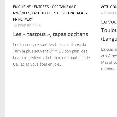
EN CUISINE
/
ENTRÉES
/
OCCITANIE (MIDI-
ACTU GO
PYRÉNÉES, LANGUEDOC ROUSSILLON)
/
PLATS
4 FÉVRIE
PRINCIPAUX
Le voc
12 FÉVRIER 2015
Toulo
Les « tastous », tapas occitans
(Lang
Les tastous, ce sont les tapas occitans, du
La cuisi
Tarn le plus souvent ðŸ™‚ Du bon pain, des
aux Alpe
beaux ingrédients du terroir, une bouteille de
Massif ce
Gaillac et vous êtes en joie....
nombreux,