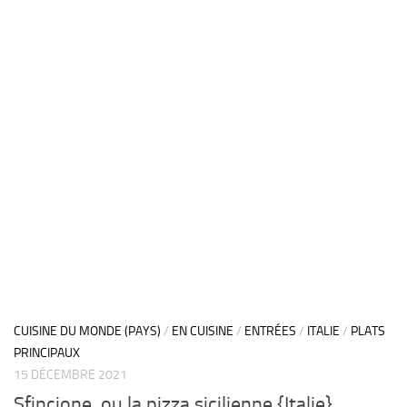
CUISINE DU MONDE (PAYS)
/
EN CUISINE
/
ENTRÉES
/
ITALIE
/
PLATS
PRINCIPAUX
15 DÉCEMBRE 2021
Sfincione, ou la pizza sicilienne {Italie}