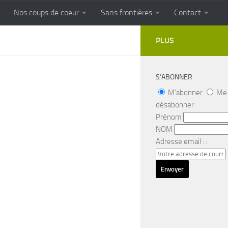
Nos coups de coeur
Sans frontières
Contact
FRONTIERES
Cuisine populaire des terroirs
PLUS
S’ABONNER
M'abonner
Me
désabonner
Prénom
NOM
Adresse email : :