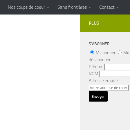
Nos coups de coeur
Sans frontières
Contact
FRONTIERES
Cuisine populaire des terroirs
PLUS
S’ABONNER
M'abonner
Me
désabonner
Prénom
NOM
Adresse email : :