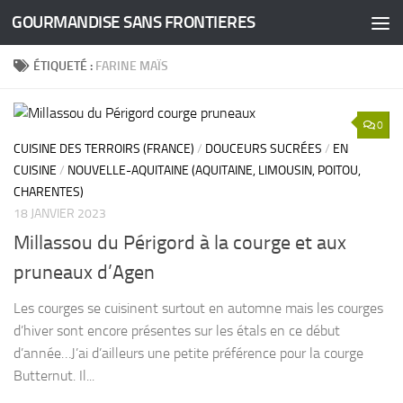
GOURMANDISE SANS FRONTIERES
Skip to content
ÉTIQUETÉ :
FARINE MAÏS
0
CUISINE DES TERROIRS (FRANCE)
/
DOUCEURS SUCRÉES
/
EN
CUISINE
/
NOUVELLE-AQUITAINE (AQUITAINE, LIMOUSIN, POITOU,
CHARENTES)
18 JANVIER 2023
Millassou du Périgord à la courge et aux
pruneaux d’Agen
Les courges se cuisinent surtout en automne mais les courges
d’hiver sont encore présentes sur les étals en ce début
d’année…J’ai d’ailleurs une petite préférence pour la courge
Butternut. Il...