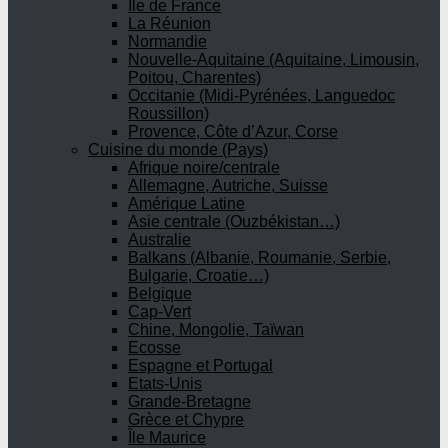
Ile de France
La Réunion
Normandie
Nouvelle-Aquitaine (Aquitaine, Limousin,
Poitou, Charentes)
Occitanie (Midi-Pyrénées, Languedoc
Roussillon)
Provence, Côte d’Azur, Corse
Cuisine du monde (Pays)
Afrique noire/centrale
Allemagne, Autriche, Suisse
Amérique Latine
Asie centrale (Ouzbékistan…)
Australie
Balkans (Albanie, Roumanie, Serbie,
Bulgarie, Croatie…)
Belgique
Cap-Vert
Chine, Mongolie, Taïwan
Ecosse
Espagne et Portugal
Etats-Unis
Grande-Bretagne
Grèce et Chypre
Île Maurice