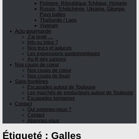
Pologne, République Tchèque, Hongrie
Russie, Tchétchénie, Ukraine, Géorgie,
Pays baltes
Thaïlande / Laos
Vietnam
Actu gourmande
J’ai testé …
Info ou intox ?
Nos trucs et astuces
Les expressions gastronomiques
Au fil des saisons
Nos coups de coeur
Nos coups de coeur
Nos coups de fouet
Sans frontières
Escapades autour de Toulouse
Les marchés de producteurs autour de Toulouse
Escapades lointaines
Contact
Qui sommes-nous ?
Contact
Abonnez-vous
Étiqueté :
Galles