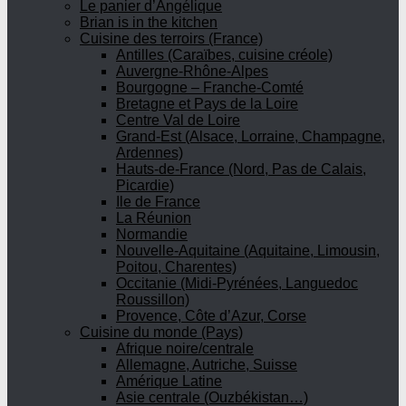
Le panier d’Angélique
Brian is in the kitchen
Cuisine des terroirs (France)
Antilles (Caraïbes, cuisine créole)
Auvergne-Rhône-Alpes
Bourgogne – Franche-Comté
Bretagne et Pays de la Loire
Centre Val de Loire
Grand-Est (Alsace, Lorraine, Champagne,
Ardennes)
Hauts-de-France (Nord, Pas de Calais,
Picardie)
Ile de France
La Réunion
Normandie
Nouvelle-Aquitaine (Aquitaine, Limousin,
Poitou, Charentes)
Occitanie (Midi-Pyrénées, Languedoc
Roussillon)
Provence, Côte d’Azur, Corse
Cuisine du monde (Pays)
Afrique noire/centrale
Allemagne, Autriche, Suisse
Amérique Latine
Asie centrale (Ouzbékistan…)