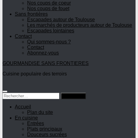
Nos coups de coeur
Nos coups de fouet
Sans frontières
Escapades autour de Toulouse
Les marchés de producteurs autour de Toulouse
Escapades lointaines
Contact
Qui sommes-nous ?
Contact
Abonnez-vous
GOURMANDISE SANS FRONTIERES
Cuisine populaire des terroirs
Rechercher :
Accueil
Plan du site
En cuisine
Entrées
Plats principaux
Douceurs sucrées