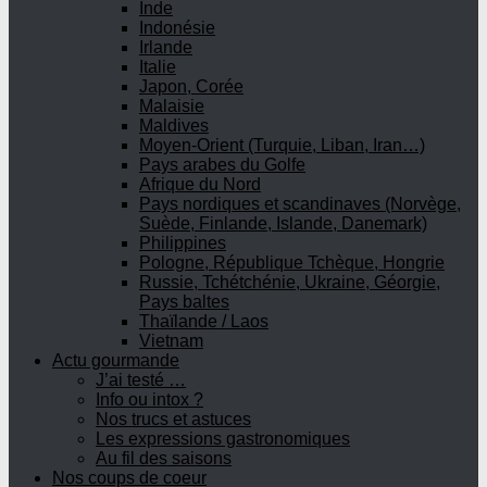
Inde
Indonésie
Irlande
Italie
Japon, Corée
Malaisie
Maldives
Moyen-Orient (Turquie, Liban, Iran…)
Pays arabes du Golfe
Afrique du Nord
Pays nordiques et scandinaves (Norvège,
Suède, Finlande, Islande, Danemark)
Philippines
Pologne, République Tchèque, Hongrie
Russie, Tchétchénie, Ukraine, Géorgie,
Pays baltes
Thaïlande / Laos
Vietnam
Actu gourmande
J’ai testé …
Info ou intox ?
Nos trucs et astuces
Les expressions gastronomiques
Au fil des saisons
Nos coups de coeur