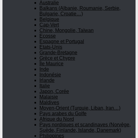
Australie
Balkans (Albanie, Roumanie, Serbie,
Bulgarie, Croatie…)
Belgique
Cap-Vert
Chine, Mongolie, Taïwan
Ecosse
Espagne et Portugal
Etats-Unis
Grande-Bretagne
Grèce et Chypre
Île Maurice
Inde
Indonésie
Irlande
Italie
Japon, Corée
Malaisie
Maldives
Moyen-Orient (Turquie, Liban, Iran…)
Pays arabes du Golfe
Afrique du Nord
Pays nordiques et scandinaves (Norvège,
Suède, Finlande, Islande, Danemark)
Philippines