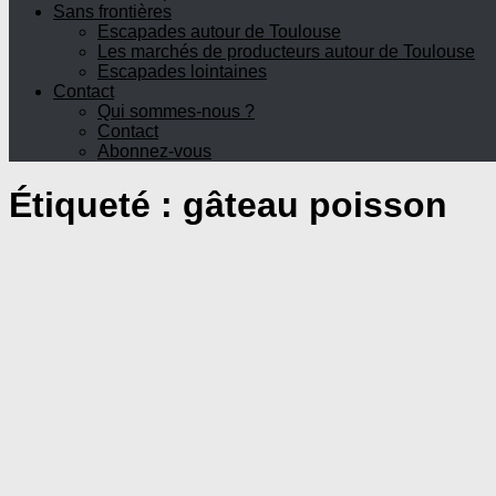
Sans frontières
Escapades autour de Toulouse
Les marchés de producteurs autour de Toulouse
Escapades lointaines
Contact
Qui sommes-nous ?
Contact
Abonnez-vous
Étiqueté :
gâteau poisson