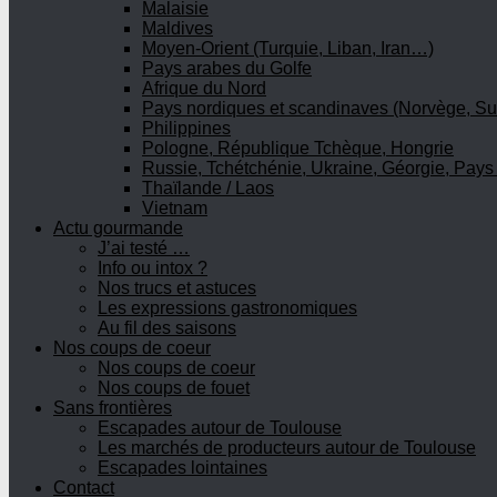
Malaisie
Maldives
Moyen-Orient (Turquie, Liban, Iran…)
Pays arabes du Golfe
Afrique du Nord
Pays nordiques et scandinaves (Norvège, Su
Philippines
Pologne, République Tchèque, Hongrie
Russie, Tchétchénie, Ukraine, Géorgie, Pays
Thaïlande / Laos
Vietnam
Actu gourmande
J’ai testé …
Info ou intox ?
Nos trucs et astuces
Les expressions gastronomiques
Au fil des saisons
Nos coups de coeur
Nos coups de coeur
Nos coups de fouet
Sans frontières
Escapades autour de Toulouse
Les marchés de producteurs autour de Toulouse
Escapades lointaines
Contact