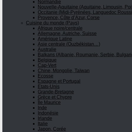
Normandie
Nouvelle-Aquitaine (Aquitaine, Limousin, Poi
Occitanie (Midi-Pyrénées, Languedoc Roussi
Provence, Côte d’Azur, Corse
Cuisine du monde (Pays)
Afrique noire/centrale
Allemagne, Autriche, Suisse
Amérique Latine
Asie centrale (Ouzbékistan…)
Australie
Balkans (Albanie, Roumanie, Serbie, Bulgari
Belgique
Cap-Vert
Chine, Mongolie, Taïwan
Ecosse
Espagne et Portugal
Etats-Unis
Grande-Bretagne
Grèce et Chypre
Île Maurice
Inde
Indonésie
Irlande
Italie
Japon, Corée