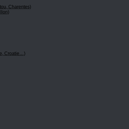
tou, Charentes)
llon)
e, Croatie…)