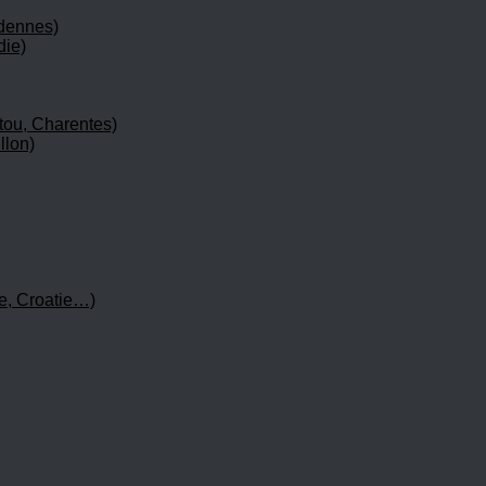
rdennes)
die)
tou, Charentes)
llon)
e, Croatie…)