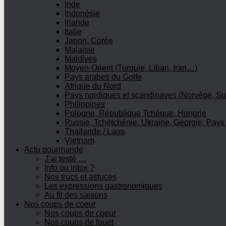
Inde
Indonésie
Irlande
Italie
Japon, Corée
Malaisie
Maldives
Moyen-Orient (Turquie, Liban, Iran…)
Pays arabes du Golfe
Afrique du Nord
Pays nordiques et scandinaves (Norvège, Su
Philippines
Pologne, République Tchèque, Hongrie
Russie, Tchétchénie, Ukraine, Géorgie, Pays
Thaïlande / Laos
Vietnam
Actu gourmande
J’ai testé …
Info ou intox ?
Nos trucs et astuces
Les expressions gastronomiques
Au fil des saisons
Nos coups de coeur
Nos coups de coeur
Nos coups de fouet