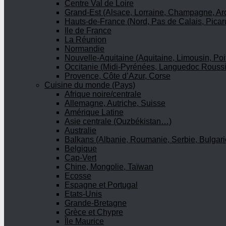
Centre Val de Loire
Grand-Est (Alsace, Lorraine, Champagne, A
Hauts-de-France (Nord, Pas de Calais, Picar
Ile de France
La Réunion
Normandie
Nouvelle-Aquitaine (Aquitaine, Limousin, Poi
Occitanie (Midi-Pyrénées, Languedoc Roussi
Provence, Côte d’Azur, Corse
Cuisine du monde (Pays)
Afrique noire/centrale
Allemagne, Autriche, Suisse
Amérique Latine
Asie centrale (Ouzbékistan…)
Australie
Balkans (Albanie, Roumanie, Serbie, Bulgari
Belgique
Cap-Vert
Chine, Mongolie, Taïwan
Ecosse
Espagne et Portugal
Etats-Unis
Grande-Bretagne
Grèce et Chypre
Île Maurice