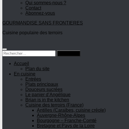
Qui sommes-nous ?
Contact
Abonnez-vous
GOURMANDISE SANS FRONTIERES
Cuisine populaire des terroirs
Rechercher :
Accueil
Plan du site
En cuisine
Entrées
Plats principaux
Douceurs sucrées
Le panier d’Angélique
Brian is in the kitchen
Cuisine des terroirs (France)
Antilles (Caraïbes, cuisine créole)
Auvergne-Rhône-Alpes
Bourgogne – Franche-Comté
Bretagne et Pays de la Loire