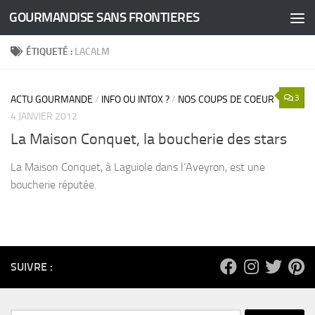
GOURMANDISE SANS FRONTIERES
Skip to content
ÉTIQUETÉ :
LACALM
3
ACTU GOURMANDE
/
INFO OU INTOX ?
/
NOS COUPS DE COEUR
4 JANVIER 2012
La Maison Conquet, la boucherie des stars
La Maison Conquet, à Laguiole dans l’Aveyron, est une
boucherie réputée.
SUIVRE :