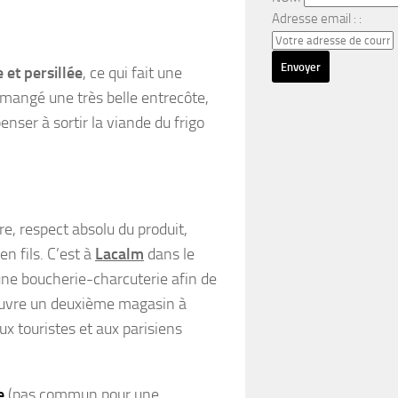
Adresse email : :
 et persillée
, ce qui fait une
 mangé une très belle entrecôte,
enser à sortir la viande du frigo
re, respect absolu du produit,
n fils. C’est à
Lacalm
dans le
ne boucherie-charcuterie afin de
 ouvre un deuxième magasin à
x touristes et aux parisiens
e
(pas commun pour une