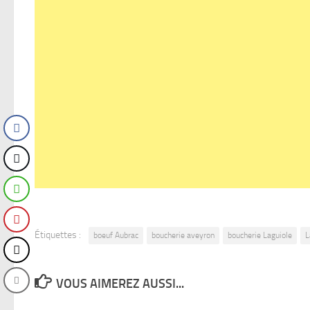
Étiquettes :
boeuf Aubrac
boucherie aveyron
boucherie Laguiole
L
VOUS AIMEREZ AUSSI...