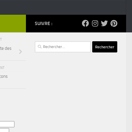
SUIVRE :
NT
Rechercher :
tte des
ENT
ocons