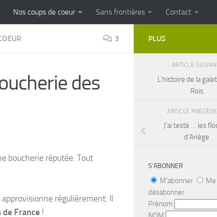
Nos coups de coeur
Sans frontières
Contact
FRONTIERES
Cuisine populaire des terroirs
COEUR
3
PLUS
ARTICLE SUIVA
oucherie des
L’histoire de la gale
Rois
ARTICLE PRÉCÉD
J’ai testé … les fl
d’Ariège
ne boucherie réputée.
Tout
S’ABONNER
M'abonner
Me
désabonner
 approvisionne régulièrement. Il
Prénom
s de France
!
NOM