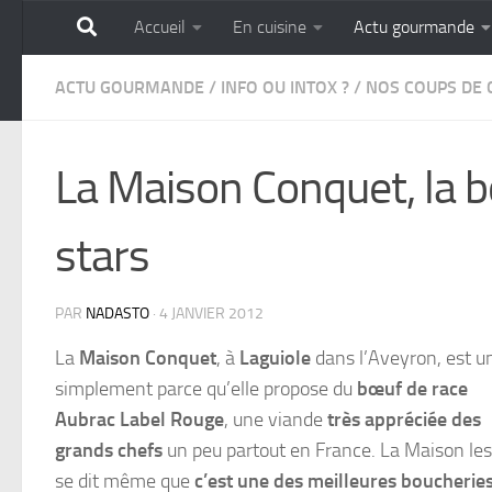
Accueil
En cuisine
Actu gourmande
Skip to content
GOURMANDISE SANS 
ACTU GOURMANDE
/
INFO OU INTOX ?
/
NOS COUPS DE 
La Maison Conquet, la b
stars
PAR
NADASTO
·
4 JANVIER 2012
La
Maison Conquet
, à
Laguiole
dans l’Aveyron, est u
simplement parce q
u’elle propose du
bœuf de race
Aubrac Label Rouge
, une viande
très appréciée des
grands chefs
un peu partout en France. La Maison les
se dit même que
c’est une des meilleures boucherie