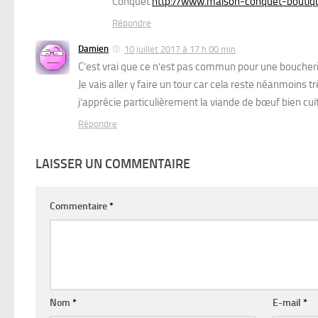
Conquet
http://www.maison-conquet-boutiqu
Répondre
Damien
10 juillet 2017 à 17 h 00 min
C’est vrai que ce n’est pas commun pour une boucherie
Je vais aller y faire un tour car cela reste néanmoins t
j’apprécie particulièrement la viande de bœuf bien cuite
Répondre
LAISSER UN COMMENTAIRE
Commentaire
*
Nom
*
E-mail
*