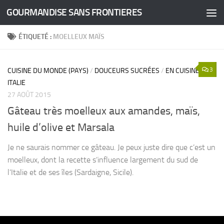
GOURMANDISE SANS FRONTIERES
Skip to content
ÉTIQUETÉ :
MOELLEUX MAÏS
3
CUISINE DU MONDE (PAYS)
/
DOUCEURS SUCRÉES
/
EN CUISINE
/
ITALIE
27 AOÛT 2015
Gâteau très moelleux aux amandes, maïs,
huile d’olive et Marsala
Je ne saurais nommer ce gâteau. Je peux juste dire que c’est un
moelleux, dont la recette s’influence largement du sud de
l’Italie et de ses îles (Sardaigne, Sicile).