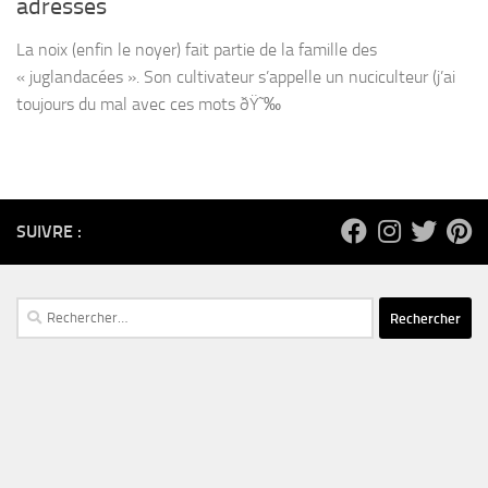
adresses
La noix (enfin le noyer) fait partie de la famille des
« juglandacées ». Son cultivateur s’appelle un nuciculteur (j’ai
toujours du mal avec ces mots ðŸ˜‰
SUIVRE :
Rechercher :