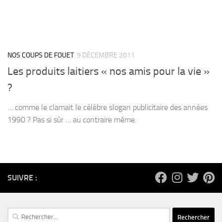
NOS COUPS DE FOUET
9 DÉCEMBRE 2011
Les produits laitiers « nos amis pour la vie »
?
… comme le clamait le célèbre slogan publicitaire des années
1990 ? Pas si sûr … au contraire même.
SUIVRE :
Rechercher :