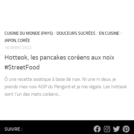
CUISINE DU MONDE (PAYS)
/
DOUCEURS SUCRÉES
/
EN CUISINE
/
JAPON, CORÉE
16 MARS 2022
Hotteok, les pancakes coréens aux noix
#StreetFood
Ô une recette asiatique à base de noix. Ni une ni deux, je
prends mes noix AOP du Périgord et je me régale. Les hotteok
sont l’un des mets coréens...
SUIVRE :