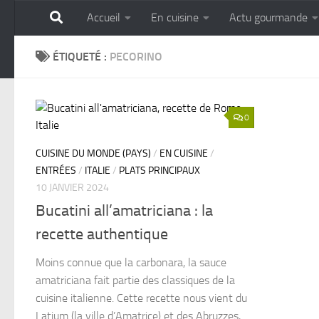
Accueil
En cuisine
Actu gourmande
Skip to content
GOURMANDISE SANS 
ÉTIQUETÉ :
PECORINO
0
CUISINE DU MONDE (PAYS)
/
EN CUISINE
/
ENTRÉES
/
ITALIE
/
PLATS PRINCIPAUX
10 JANVIER 2024
Bucatini all’amatriciana : la
recette authentique
Moins connue que la carbonara, la sauce
amatriciana fait partie des classiques de la
cuisine italienne. Cette recette nous vient du
Latium (la ville d’Amatrice) et des Abruzzes,