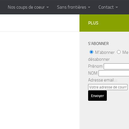
Nos coups de coeur
Sans frontières
Contact
FRONTIERES
Cuisine populaire des terroirs
PLUS
S’ABONNER
M'abonner
Me
désabonner
Prénom
NOM
Adresse email : :