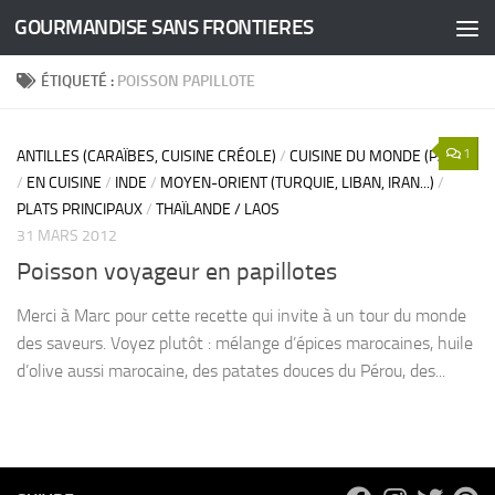
GOURMANDISE SANS FRONTIERES
Skip to content
ÉTIQUETÉ :
POISSON PAPILLOTE
1
ANTILLES (CARAÏBES, CUISINE CRÉOLE)
/
CUISINE DU MONDE (PAYS)
/
EN CUISINE
/
INDE
/
MOYEN-ORIENT (TURQUIE, LIBAN, IRAN...)
/
PLATS PRINCIPAUX
/
THAÏLANDE / LAOS
31 MARS 2012
Poisson voyageur en papillotes
Merci à Marc pour cette recette qui invite à un tour du monde
des saveurs. Voyez plutôt : mélange d’épices marocaines, huile
d’olive aussi marocaine, des patates douces du Pérou, des...