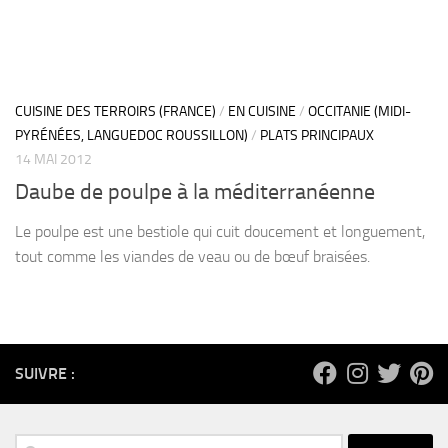
CUISINE DES TERROIRS (FRANCE)
/
EN CUISINE
/
OCCITANIE (MIDI-
PYRÉNÉES, LANGUEDOC ROUSSILLON)
/
PLATS PRINCIPAUX
14 MAI 2012
Daube de poulpe à la méditerranéenne
Le poulpe est une bestiole qui cuit doucement et longuement,
tout comme les viandes de veau ou de bœuf braisées.
SUIVRE :
Rechercher :