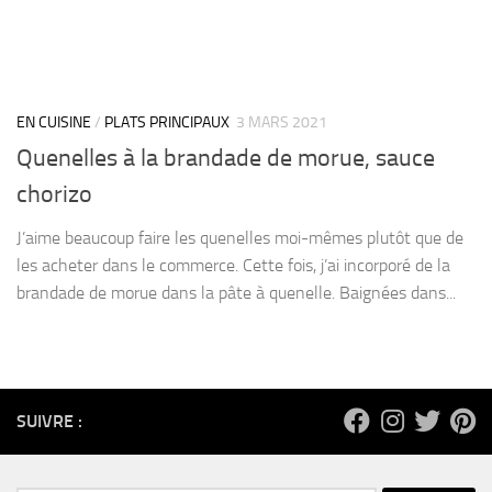
EN CUISINE
/
PLATS PRINCIPAUX
3 MARS 2021
Quenelles à la brandade de morue, sauce
chorizo
J’aime beaucoup faire les quenelles moi-mêmes plutôt que de
les acheter dans le commerce. Cette fois, j’ai incorporé de la
brandade de morue dans la pâte à quenelle. Baignées dans...
SUIVRE :