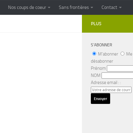
Nos coups de coeur
Sans frontières
Contact
FRONTIERES
Cuisine populaire des terroirs
PLUS
S’ABONNER
M'abonner
Me
désabonner
Prénom
NOM
Adresse email : :