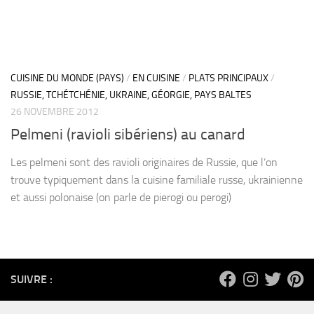
CUISINE DU MONDE (PAYS)
/
EN CUISINE
/
PLATS PRINCIPAUX
/
RUSSIE, TCHÉTCHÉNIE, UKRAINE, GÉORGIE, PAYS BALTES
26 NOVEMBRE 2012
Pelmeni (ravioli sibériens) au canard
Les pelmeni sont des ravioli originaires de Russie, que l’on
trouve typiquement dans la cuisine familiale russe, ukrainienne
et aussi polonaise (on parle de pierogi ou perogi)
SUIVRE :