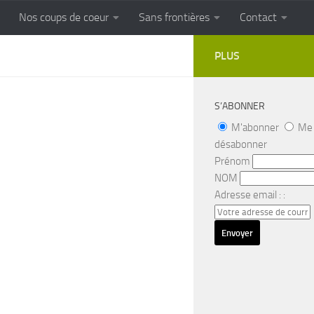
Nos coups de coeur
Sans frontières
Contact
FRONTIERES
Cuisine populaire des terroirs
PLUS
S’ABONNER
M'abonner
Me
désabonner
Prénom
NOM
Adresse email : :