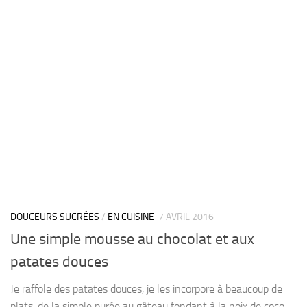
DOUCEURS SUCRÉES
/
EN CUISINE
7 AVRIL 2016
Une simple mousse au chocolat et aux
patates douces
Je raffole des patates douces, je les incorpore à beaucoup de
plats, de la simple purée au gâteau fondant à la noix de coco,