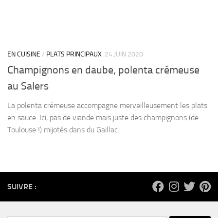
EN CUISINE
/
PLATS PRINCIPAUX
24 JUIN 2020
Champignons en daube, polenta crémeuse
au Salers
La polenta crémeuse accompagne merveilleusement les plats
en sauce. Ici, pas de viande mais juste des champignons (de
Toulouse !) mijotés dans du Gaillac.
SUIVRE :