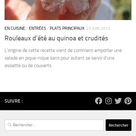
EN CUISINE
/
ENTRÉES
/
PLATS PRINCIPAUX
23 JUIN 2012
Rouleaux d’été au quinoa et crudités
L’origine de cette recette vient de comment emporter une
salade en pique-nique sans pour autant se servir d’une
assiette ou de couverts.
SUIVRE :
Rechercher :