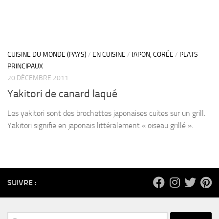
CUISINE DU MONDE (PAYS)
/
EN CUISINE
/
JAPON, CORÉE
/
PLATS
PRINCIPAUX
20 DÉCEMBRE 2011
Yakitori de canard laqué
Les yakitori sont des brochettes japonaises cuites sur un grill.
Yakitori signifie en japonais littéralement « oiseau grillé ».
SUIVRE :
Rechercher :