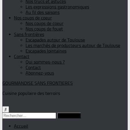
Nos trucs et astuces
Les expressions gastronomiques
Au fil des saisons
Nos coups de coeur
Nos coups de coeur
Nos coups de fouet
Sans frontières
Escapades autour de Toulouse
Les marchés de producteurs autour de Toulouse
Escapades lointaines
Contact
Qui sommes-nous ?
Contact
Abonnez-vous
GOURMANDISE SANS FRONTIERES
Cuisine populaire des terroirs
Rechercher :
Accueil