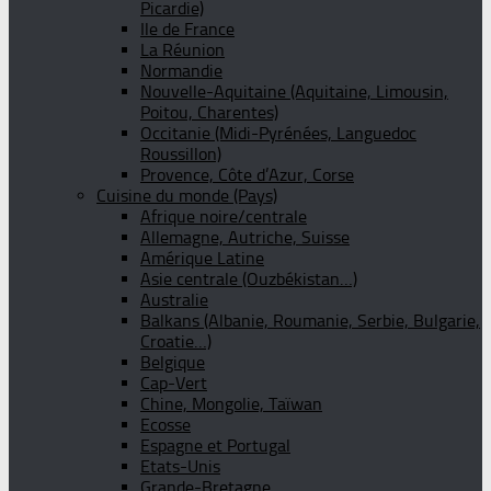
Picardie)
Ile de France
La Réunion
Normandie
Nouvelle-Aquitaine (Aquitaine, Limousin,
Poitou, Charentes)
Occitanie (Midi-Pyrénées, Languedoc
Roussillon)
Provence, Côte d’Azur, Corse
Cuisine du monde (Pays)
Afrique noire/centrale
Allemagne, Autriche, Suisse
Amérique Latine
Asie centrale (Ouzbékistan…)
Australie
Balkans (Albanie, Roumanie, Serbie, Bulgarie,
Croatie…)
Belgique
Cap-Vert
Chine, Mongolie, Taïwan
Ecosse
Espagne et Portugal
Etats-Unis
Grande-Bretagne