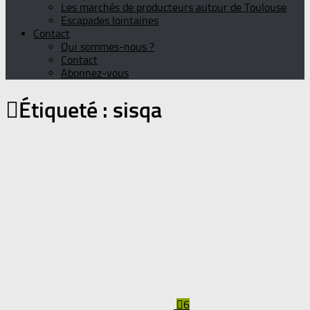
Les marchés de producteurs autour de Toulouse
Escapades lointaines
Contact
Qui sommes-nous ?
Contact
Abonnez-vous
Étiqueté :
sisqa
6