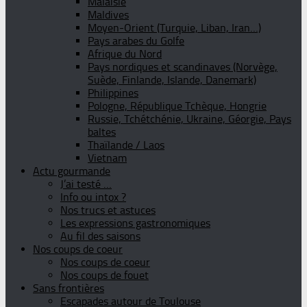
Malaisie
Maldives
Moyen-Orient (Turquie, Liban, Iran…)
Pays arabes du Golfe
Afrique du Nord
Pays nordiques et scandinaves (Norvège,
Suède, Finlande, Islande, Danemark)
Philippines
Pologne, République Tchèque, Hongrie
Russie, Tchétchénie, Ukraine, Géorgie, Pays
baltes
Thaïlande / Laos
Vietnam
Actu gourmande
J’ai testé …
Info ou intox ?
Nos trucs et astuces
Les expressions gastronomiques
Au fil des saisons
Nos coups de coeur
Nos coups de coeur
Nos coups de fouet
Sans frontières
Escapades autour de Toulouse