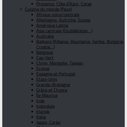
Provence, Côte d’Azur, Corse
Cuisine du monde (Pays)
Afrique noire/centrale
Allemagne, Autriche, Suisse
Amérique Latine
Asie centrale (Ouzbékistan…)
Australie
Balkans (Albanie, Roumanie, Serbie, Bulgarie,
Croatie…)
Belgique
Cap-Vert
Chine, Mongolie, Taïwan
Ecosse
Espagne et Portugal
Etats-Unis
Grande-Bretagne
Grèce et Chypre
Île Maurice
Inde
Indonésie
Irlande
Italie
Japon, Corée