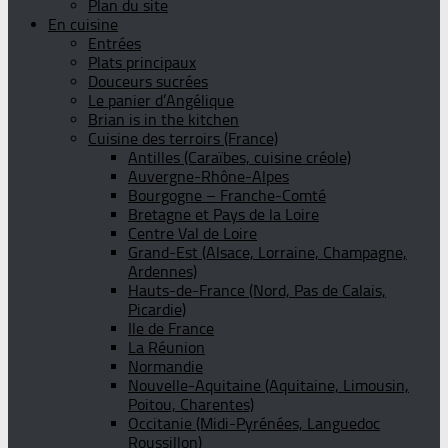
Plan du site
En cuisine
Entrées
Plats principaux
Douceurs sucrées
Le panier d’Angélique
Brian is in the kitchen
Cuisine des terroirs (France)
Antilles (Caraïbes, cuisine créole)
Auvergne-Rhône-Alpes
Bourgogne – Franche-Comté
Bretagne et Pays de la Loire
Centre Val de Loire
Grand-Est (Alsace, Lorraine, Champagne,
Ardennes)
Hauts-de-France (Nord, Pas de Calais,
Picardie)
Ile de France
La Réunion
Normandie
Nouvelle-Aquitaine (Aquitaine, Limousin,
Poitou, Charentes)
Occitanie (Midi-Pyrénées, Languedoc
Roussillon)