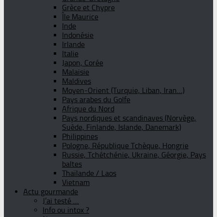
Grèce et Chypre
Île Maurice
Inde
Indonésie
Irlande
Italie
Japon, Corée
Malaisie
Maldives
Moyen-Orient (Turquie, Liban, Iran…)
Pays arabes du Golfe
Afrique du Nord
Pays nordiques et scandinaves (Norvège,
Suède, Finlande, Islande, Danemark)
Philippines
Pologne, République Tchèque, Hongrie
Russie, Tchétchénie, Ukraine, Géorgie, Pays
baltes
Thaïlande / Laos
Vietnam
Actu gourmande
J’ai testé …
Info ou intox ?