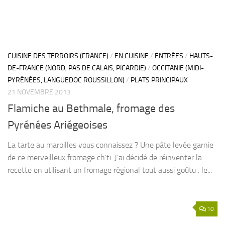
CUISINE DES TERROIRS (FRANCE)
/
EN CUISINE
/
ENTRÉES
/
HAUTS-
DE-FRANCE (NORD, PAS DE CALAIS, PICARDIE)
/
OCCITANIE (MIDI-
PYRÉNÉES, LANGUEDOC ROUSSILLON)
/
PLATS PRINCIPAUX
21 NOVEMBRE 2013
Flamiche au Bethmale, fromage des
Pyrénées Ariégeoises
La tarte au maroilles vous connaissez ? Une pâte levée garnie
de ce merveilleux fromage ch’ti. J’ai décidé de réinventer la
recette en utilisant un fromage régional tout aussi goûtu : le...
10