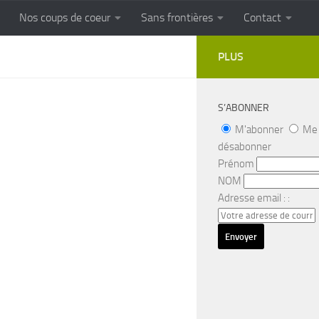
Nos coups de coeur
Sans frontières
Contact
FRONTIERES
Cuisine populaire des terroirs
PLUS
S’ABONNER
M'abonner
Me
désabonner
Prénom
NOM
Adresse email : :