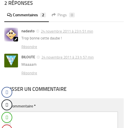
2 RÉPONSES
Commentaires
2
Pings
0
nadasto
24 novembre 2011 à 23 h 51 min
Trop bonne cette daube !
Répondre
BILOUTE
24 novembre 2011 à 23 h 57 min
Miaaaam
Répondre
LAISSER UN COMMENTAIRE
Commentaire
*