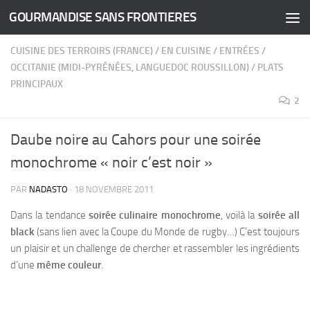
GOURMANDISE SANS FRONTIERES
Skip to content
CUISINE DES TERROIRS (FRANCE)
/
EN CUISINE
/
ENTRÉES
/
OCCITANIE (MIDI-PYRÉNÉES, LANGUEDOC ROUSSILLON)
/
PLATS
PRINCIPAUX
2
Daube noire au Cahors pour une soirée
monochrome « noir c’est noir »
PAR
NADASTO
·
18 NOVEMBRE 2011
Dans la tendance
soirée culinaire monochrome
, voilà la
soirée all
black
(sans lien avec la Coupe du Monde de rugby…) C’est toujours
un plaisir et un challenge de chercher et rassembler les ingrédients
d’une
même couleur
.