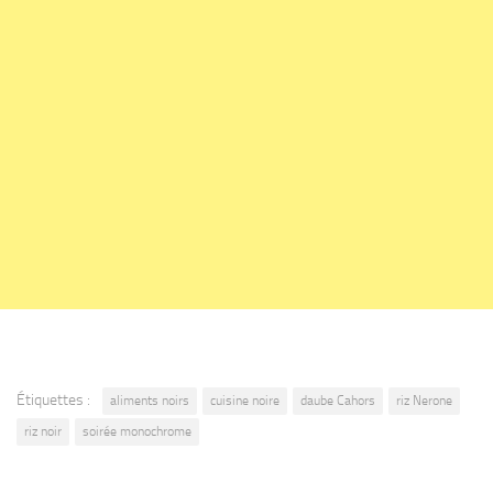
Étiquettes :
aliments noirs
cuisine noire
daube Cahors
riz Nerone
riz noir
soirée monochrome