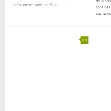
de la str
parfaitement avec les fèves.
sont des 
béchamel 
0