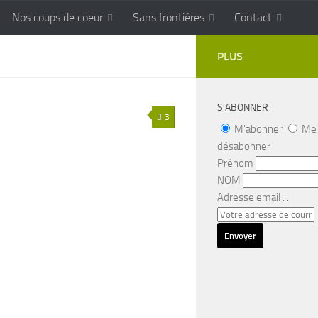
Nos coups de coeur
Sans frontières
Contact
FRONTIERES
Cuisine populaire des terroirs
PLUS
S’ABONNER
3
M'abonner
Me
désabonner
Prénom
NOM
Adresse email : :