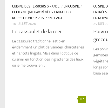
CUISINE DES TERROIRS (FRANCE)
/
EN CUISINE
/
CUISINE 
OCCITANIE (MIDI-PYRÉNÉES, LANGUEDOC
ENTRÉES
ROUSSILLON)
/
PLATS PRINCIPAUX
PRINCIPA
16 JUILLET 2026
24 JUIN 2
Le cassoulet de la mer
Poivron
grecqu
Le cassoulet traditionnel est bien
évidemment un plat de viandes, charcuteries
Les poivr
et haricots lingots. Mais dans l’optique de
gemistes)
cuisiner en fonction des ingrédients des lieux
végétarie
où je me trouve, en...
longs so
base esse
0