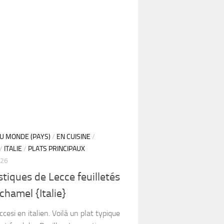
DU MONDE (PAYS)
/
EN CUISINE
/
/
ITALIE
/
PLATS PRINCIPAUX
026
stiques de Lecce feuilletés
échamel {Italie}
eccesi en italien. Voilà un plat typique