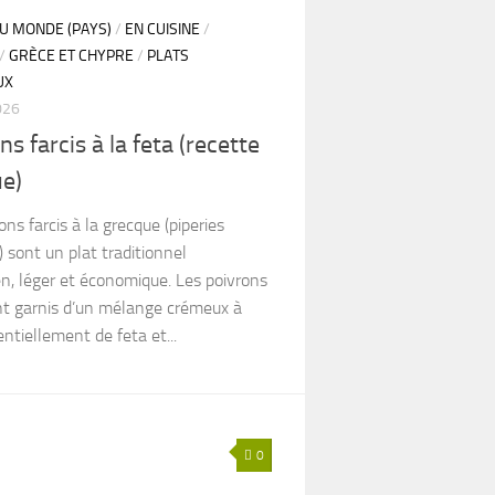
DU MONDE (PAYS)
/
EN CUISINE
/
/
GRÈCE ET CHYPRE
/
PLATS
UX
026
s farcis à la feta (recette
e)
ons farcis à la grecque (piperies
 sont un plat traditionnel
n, léger et économique. Les poivrons
nt garnis d’un mélange crémeux à
ntiellement de feta et...
0