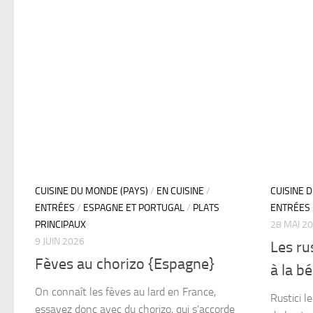
CUISINE DU MONDE (PAYS)
/
EN CUISINE
/
CUISINE 
ENTRÉES
/
ESPAGNE ET PORTUGAL
/
PLATS
ENTRÉES
PRINCIPAUX
28 MAI 2
9 JUIN 2026
Les ru
Fèves au chorizo {Espagne}
à la b
On connaît les fèves au lard en France,
Rustici l
essayez donc avec du chorizo, qui s’accorde