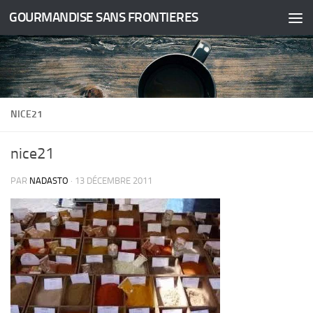
GOURMANDISE SANS FRONTIERES
Skip to content
NICE21
nice21
PAR
NADASTO
·
13 DÉCEMBRE 2011