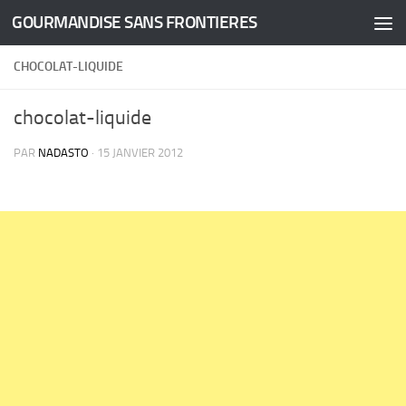
GOURMANDISE SANS FRONTIERES
Skip to content
CHOCOLAT-LIQUIDE
chocolat-liquide
PAR
NADASTO
·
15 JANVIER 2012