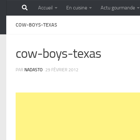
Accueil
En cuisine
Actu gourmande
Skip to content
GOURMANDISE SANS 
COW-BOYS-TEXAS
cow-boys-texas
PAR
NADASTO
·
29 FÉVRIER 2012