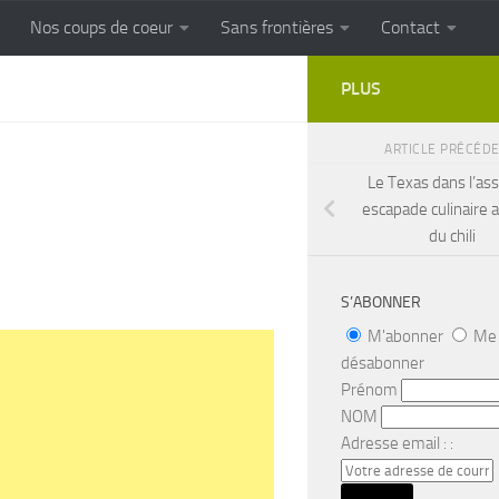
Nos coups de coeur
Sans frontières
Contact
FRONTIERES
Cuisine populaire des terroirs
PLUS
ARTICLE PRÉCÉD
Le Texas dans l’assi
escapade culinaire 
du chili
S’ABONNER
M'abonner
Me
désabonner
Prénom
NOM
Adresse email : :