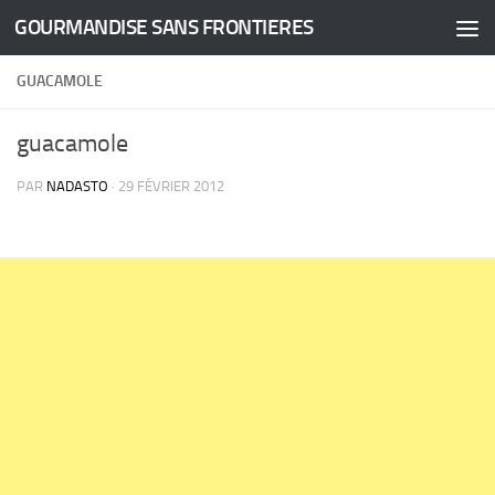
GOURMANDISE SANS FRONTIERES
Skip to content
GUACAMOLE
guacamole
PAR
NADASTO
·
29 FÉVRIER 2012