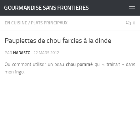
GOURMANDISE SANS FRONTIERES
Skip to content
EN CUISINE
/
PLATS PRINCIPAUX
0
Paupiettes de chou farcies à la dinde
PAR
NADASTO
·
22 MARS 2012
Ou comment utiliser un beau
chou pommé
qui « trainait » dans
mon frigo.