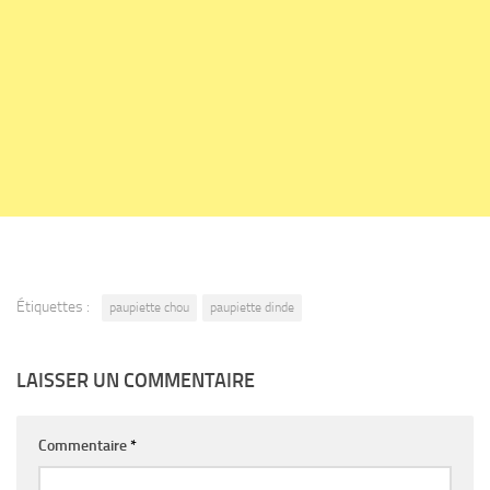
Étiquettes :
paupiette chou
paupiette dinde
LAISSER UN COMMENTAIRE
Commentaire
*