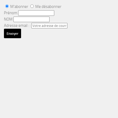
M'abonner
Me désabonner
Prénom
NOM
Adresse email : :