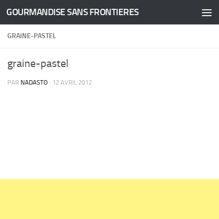
GOURMANDISE SANS FRONTIERES
Skip to content
GRAINE-PASTEL
graine-pastel
PAR
NADASTO
·
12 AVRIL 2012