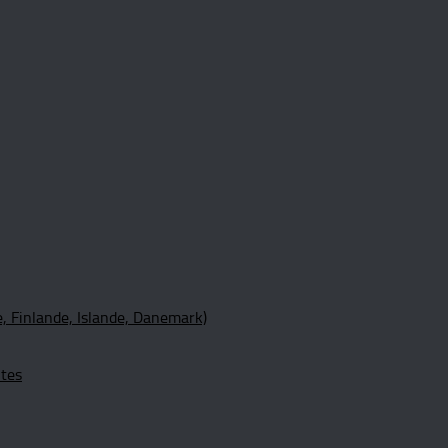
, Finlande, Islande, Danemark)
ltes