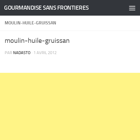
GOURMANDISE SANS FRONTIERES
Skip to content
MOULIN-HUILE-GRUISSAN
moulin-huile-gruissan
PAR
NADASTO
·
1 AVRIL 2012