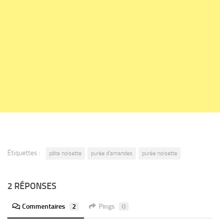
Étiquettes :
pâte noisette
purée d'amandes
purée noisette
2 RÉPONSES
Commentaires
2
Pings
0