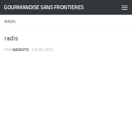
GOURMANDISE SANS FRONTIERES
Skip to content
RADIS
radis
PAR
NADASTO
·
2 AVRIL 2012