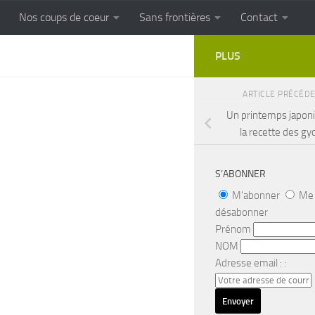
Nos coups de coeur
Sans frontières
Contact
FRONTIERES
Cuisine populaire des terroirs
PLUS
ARTICLE PRÉCÉD
Un printemps japoni
la recette des gy
S’ABONNER
M'abonner
Me
désabonner
Prénom
NOM
Adresse email : :