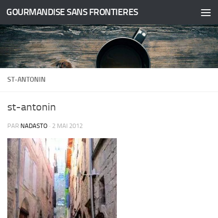
GOURMANDISE SANS FRONTIERES
Skip to content
ST-ANTONIN
st-antonin
PAR
NADASTO
·
2 MAI 2012