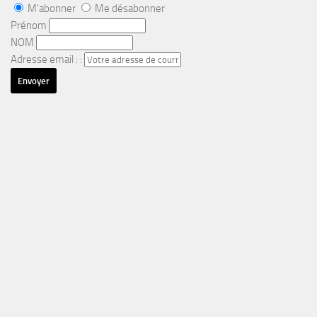
M'abonner
Me désabonner
Prénom
NOM
Adresse email : :