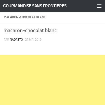
GOURMANDISE SANS FRONTIERES
Skip to content
MACARON-CHOCOLAT BLANC
macaron-chocolat blanc
PAR
NADASTO
·
27 MAI 2015