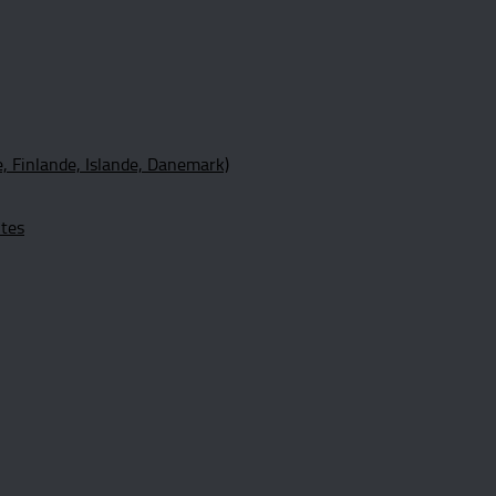
, Finlande, Islande, Danemark)
ltes